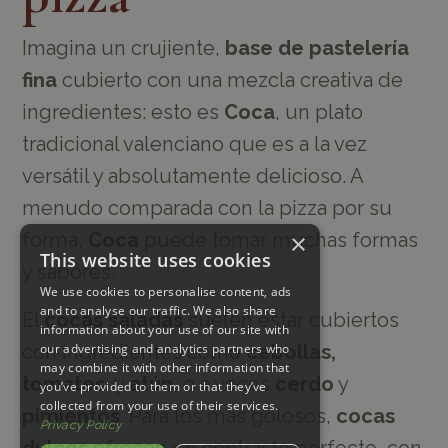
Imagina un crujiente,
base de pastelería
fina
cubierto con una mezcla creativa de
ingredientes: esto es
Coca
, un plato
tradicional valenciano que es a la vez
versátil y absolutamente delicioso. A
menudo comparada con la pizza por su
forma,
Coca
puede tomar muchas formas
×
This website uses cookies
y sabores.
We use cookies to personalise content, ads
and to analyse our traffic. We also share
El
cocas saladas
suelen estar cubiertos
information about your use of our site with
con ingredientes como
cebollas,
our advertising and analytics partners who
may combine it with other information that
tomates
, y
atún
, o a veces
cerdo
y
you’ve provided to them or that they’ve
collected from your use of their services.
pimientos
. Para los más golosos,
cocas
Privacy Policy
dulces
ofrecen un contraste perfecto, con