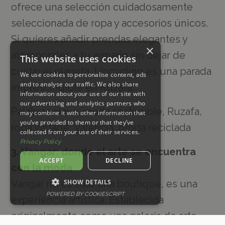
ofrece una selección cuidadosamente
seleccionada de ropa y accesorios únicos.
Si quieres añadir prendas elegantes y
×
atemporales a tu armario sin dejar de
This website uses cookies
cuidar el planeta, Upcycling es una parada
We use cookies to personalise content, ads
and to analyse our traffic. We also share
imprescindible en Ruzafa.
information about your use of our site with
our advertising and analytics partners who
Palabras clave: moda sostenible, Ruzafa,
may combine it with other information that
you’ve provided to them or that they’ve
ropa vintage, Valencia, moda reciclada
collected from your use of their services.
Privacy Policy
3. Vangar: donde el arte se encuentra
ACCEPT
DECLINE
con la moda
Vangar no es solo una boutique, es una
SHOW DETAILS
POWERED BY COOKIESCRIPT
experiencia artística. Establecida
originalmente como una galería de arte