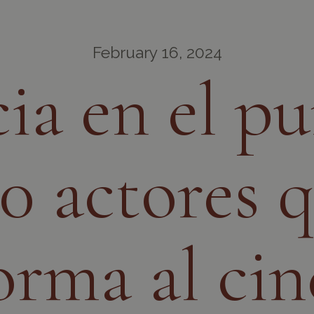
February 16, 2024
ia en el p
10 actores 
orma al cin