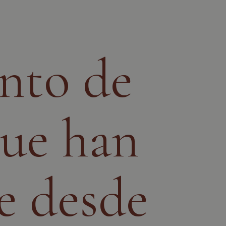
unto de
que han
e desde