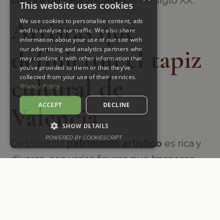
cultura de celebridades
en el siglo XX.
This website uses cookies
Artistas que
We use cookies to personalise content, ads
and to analyse our traffic. We also share
information about your use of our site with
definieron el tapiz
our advertising and analytics partners who
may combine it with other information that
you’ve provided to them or that they’ve
cultural de
collected from your use of their services.
Privacy Policy
ACCEPT
DECLINE
Valencia
SHOW DETAILS
POWERED BY COOKIESCRIPT
De Valencia
patrimonio artístico
es rica y
diversa, con varias figuras que traspasan
los límites de la creatividad y la innovación.
Carmen Calvo
, un reconocido
artista
conceptual
, se ha ganado el