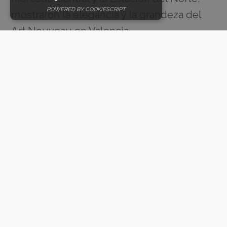
POWERED BY COOKIESCRIPT
mostraron la elegancia y la grandeza del
Art Nouveau en Valencia.
El movimiento
luminista:
Durante la década de 1920, surgió en
Valencia un grupo de artistas conocidos
como los luministas. Dirigido por el
influyente pintor Joaquín Sorolla, este
movimiento se centró en capturar la luz y
el color vibrantes del paisaje valenciano. La
magistral pincelada de Sorolla y el uso de