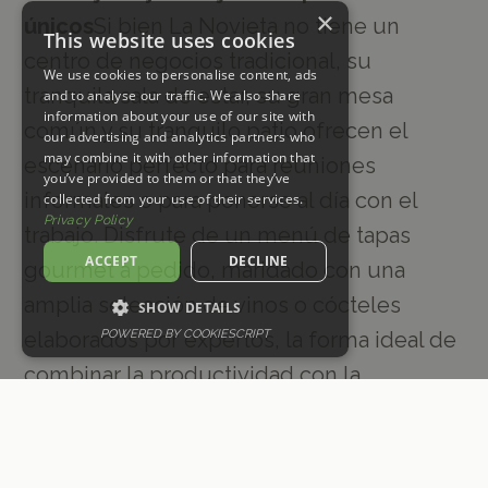
×
únicos
Si bien La Novieta no tiene un
This website uses cookies
centro de negocios tradicional, su
We use cookies to personalise content, ads
tranquila sala de estar, su gran mesa
and to analyse our traffic. We also share
information about your use of our site with
común y su tranquilo patio ofrecen el
our advertising and analytics partners who
may combine it with other information that
escenario perfecto para reuniones
you’ve provided to them or that they’ve
informales o para ponerse al día con el
collected from your use of their services.
Privacy Policy
trabajo. Disfrute de un menú de tapas
ACCEPT
DECLINE
gourmet a pedido, maridado con una
amplia selección de vinos o cócteles
SHOW DETAILS
POWERED BY COOKIESCRIPT
elaborados por expertos, la forma ideal de
combinar la productividad con la
relajación.
3. Toques personales para una estancia