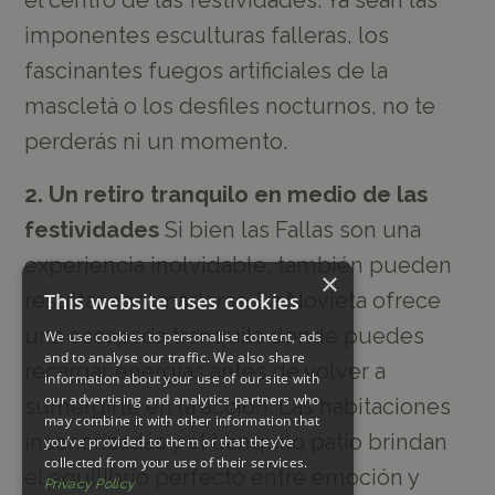
imponentes esculturas falleras, los
fascinantes fuegos artificiales de la
mascletà o los desfiles nocturnos, no te
perderás ni un momento.
2. Un retiro tranquilo en medio de las
festividades
Si bien las Fallas son una
experiencia inolvidable, también pueden
×
resultar abrumadoras. La Novieta ofrece
This website uses cookies
una escapada tranquila donde puedes
We use cookies to personalise content, ads
and to analyse our traffic. We also share
recargar energías antes de volver a
information about your use of our site with
our advertising and analytics partners who
sumergirte en la acción. Las habitaciones
may combine it with other information that
insonorizadas y el tranquilo patio brindan
you’ve provided to them or that they’ve
collected from your use of their services.
el equilibrio perfecto entre emoción y
Privacy Policy